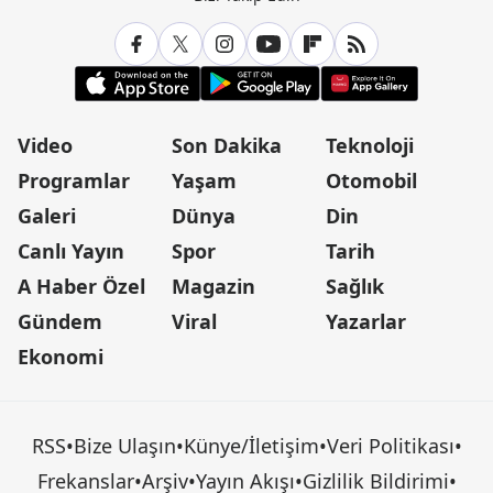
Video
Son Dakika
Teknoloji
Programlar
Yaşam
Otomobil
Galeri
Dünya
Din
Canlı Yayın
Spor
Tarih
A Haber Özel
Magazin
Sağlık
Gündem
Viral
Yazarlar
Ekonomi
RSS
•
Bize Ulaşın
•
Künye/İletişim
•
Veri Politikası
•
Frekanslar
•
Arşiv
•
Yayın Akışı
•
Gizlilik Bildirimi
•