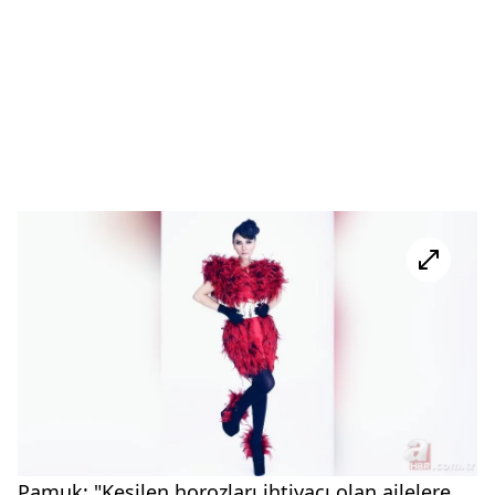
Pamuk: "Kesilen horozları ihtiyacı olan ailelere