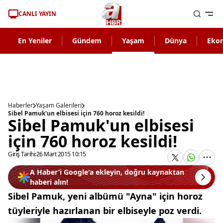
CANLI YAYIN
En Yeniler
Gündem
Yaşam
Dünya
Eko
Haberler
Yaşam Galerileri
Sibel Pamuk'un elbisesi için 760 horoz kesildi!
Sibel Pamuk'un elbisesi
için 760 horoz kesildi!
Giriş Tarihi:
26 Mart 2015 10:15
A Haber’i Google'a ekleyin, doğru kaynaktan
haberi alın!
Sibel Pamuk, yeni albümü "Ayna" için horoz
tüyleriyle hazırlanan bir elbiseyle poz verdi.