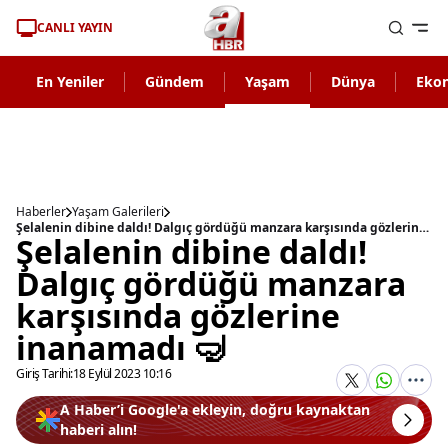
CANLI YAYIN
En Yeniler
Gündem
Yaşam
Dünya
Eko
Haberler
Yaşam Galerileri
Şelalenin dibine daldı! Dalgıç gördüğü manzara karşısında gözlerine inanamadı 🤿
Şelalenin dibine daldı!
Dalgıç gördüğü manzara
karşısında gözlerine
inanamadı 🤿
Giriş Tarihi:
18 Eylül 2023 10:16
A Haber’i Google'a ekleyin, doğru kaynaktan
haberi alın!