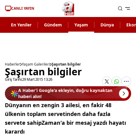
CANLI YAYIN
En Yeniler
Gündem
Yaşam
Dünya
Eko
Haberler
Yaşam Galerileri
Şaşırtan bilgiler
Şaşırtan bilgiler
Giriş Tarihi:
29 Mart 2015 13:26
A Haber’i Google'a ekleyin, doğru kaynaktan
haberi alın!
Dünyanın en zengin 3 ailesi, en fakir 48
ülkenin toplam servetinden daha fazla
servete sahipZaman'a bir mesaj yazdı hayatı
karardı