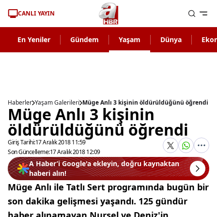
CANLI YAYIN
En Yeniler
Gündem
Yaşam
Dünya
Eko
Haberler
Yaşam Galerileri
Müge Anlı 3 kişinin öldürüldüğünü öğrendi
Müge Anlı 3 kişinin
öldürüldüğünü öğrendi
Giriş Tarihi:
17 Aralık 2018 11:59
Son Güncelleme:
17 Aralık 2018 12:09
A Haber’i Google'a ekleyin, doğru kaynaktan
haberi alın!
Müge Anlı ile Tatlı Sert programında bugün bir
son dakika gelişmesi yaşandı. 125 gündür
haber alınamayan Nursel ve Deniz'in