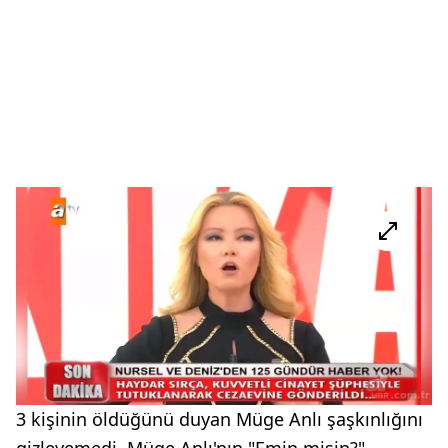
3 kişinin öldüğünü duyan Müge Anlı şaşkınlığını