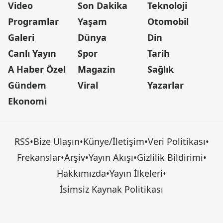
Video
Son Dakika
Teknoloji
Programlar
Yaşam
Otomobil
Galeri
Dünya
Din
Canlı Yayın
Spor
Tarih
A Haber Özel
Magazin
Sağlık
Gündem
Viral
Yazarlar
Ekonomi
RSS
•
Bize Ulaşın
•
Künye/İletişim
•
Veri Politikası
•
Frekanslar
•
Arşiv
•
Yayın Akışı
•
Gizlilik Bildirimi
•
Hakkımızda
•
Yayın İlkeleri
•
İsimsiz Kaynak Politikası