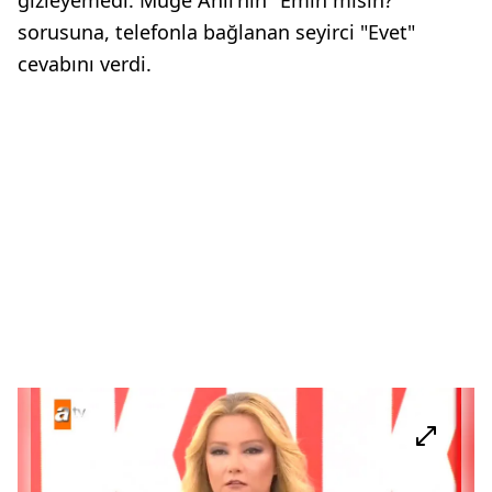
gizleyemedi. Müge Anlı'nın "Emin misin?"
sorusuna, telefonla bağlanan seyirci "Evet"
cevabını verdi.