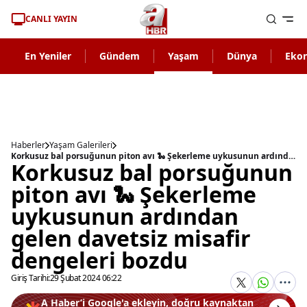
CANLI YAYIN
En Yeniler
Gündem
Yaşam
Dünya
Eko
Haberler
Yaşam Galerileri
Korkusuz bal porsuğunun piton avı 🐍 Şekerleme uykusunun ardından gelen davetsiz misafir dengeleri bozdu
Korkusuz bal porsuğunun
piton avı 🐍 Şekerleme
uykusunun ardından
gelen davetsiz misafir
dengeleri bozdu
Giriş Tarihi:
29 Şubat 2024 06:22
A Haber’i Google'a ekleyin, doğru kaynaktan