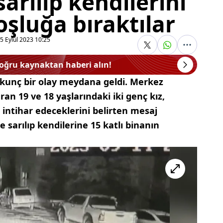
sarılıp kendilerini
oşluğa bıraktılar
5 Eylül 2023 10:25
doğru kaynaktan haberi alın!
kunç bir olay meydana geldi. Merkez
an 19 ve 18 yaşlarındaki iki genç kız,
a intihar edeceklerini belirten mesaj
 sarılıp kendilerine 15 katlı binanın