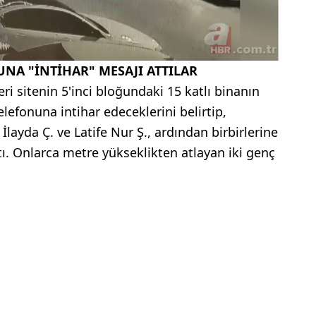
UNA "İNTİHAR" MESAJI ATTILAR
leri sitenin 5'inci bloğundaki 15 katlı binanın
 telefonuna intihar edeceklerini belirtip,
ayda Ç. ve Latife Nur Ş., ardından birbirlerine
ktı. Onlarca metre yükseklikten atlayan iki genç