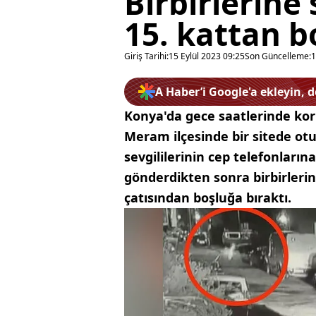
Birbirlerine 
15. kattan b
Giriş Tarihi:
15 Eylül 2023 09:25
Son Güncelleme:
1
A Haber’i Google'a ekleyin, 
Konya'da gece saatlerinde kor
Meram ilçesinde bir sitede otur
sevgililerinin cep telefonların
gönderdikten sonra birbirlerine
çatısından boşluğa bıraktı.