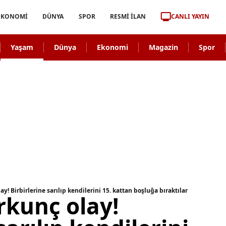
CANLI YAYIN
EKONOMİ
DÜNYA
SPOR
RESMİ İLAN
Yaşam
Dünya
Ekonomi
Magazin
Spor
y! Birbirlerine sarılıp kendilerini 15. kattan boşluğa bıraktılar
rkunç olay!