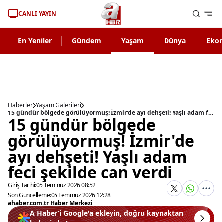
CANLI YAYIN
En Yeniler
Gündem
Yaşam
Dünya
Eko
Haberler
Yaşam Galerileri
15 gündür bölgede görülüyormuş! İzmir'de ayı dehşeti! Yaşlı adam feci şekilde can verdi
15 gündür bölgede
görülüyormuş! İzmir'de
ayı dehşeti! Yaşlı adam
feci şekilde can verdi
Giriş Tarihi:
05 Temmuz 2026 08:52
Son Güncelleme:
05 Temmuz 2026 12:28
ahaber.com.tr Haber Merkezi
A Haber’i Google'a ekleyin, doğru kaynaktan