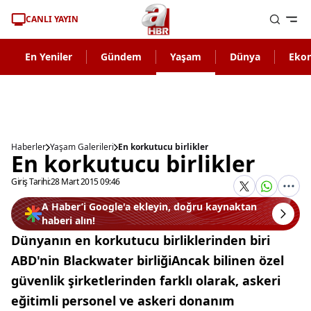
CANLI YAYIN
En Yeniler
Gündem
Yaşam
Dünya
Eko
Haberler
Yaşam Galerileri
En korkutucu birlikler
En korkutucu birlikler
Giriş Tarihi:
28 Mart 2015 09:46
A Haber’i Google'a ekleyin, doğru kaynaktan
haberi alın!
Dünyanın en korkutucu birliklerinden biri
ABD'nin Blackwater birliğiAncak bilinen özel
güvenlik şirketlerinden farklı olarak, askeri
eğitimli personel ve askeri donanım