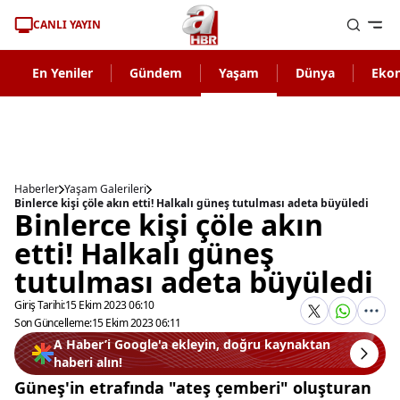
CANLI YAYIN
En Yeniler
Gündem
Yaşam
Dünya
Eko
Haberler
Yaşam Galerileri
Binlerce kişi çöle akın etti! Halkalı güneş tutulması adeta büyüledi
Binlerce kişi çöle akın
etti! Halkalı güneş
tutulması adeta büyüledi
Giriş Tarihi:
15 Ekim 2023 06:10
Son Güncelleme:
15 Ekim 2023 06:11
A Haber’i Google'a ekleyin, doğru kaynaktan
haberi alın!
Güneş'in etrafında "ateş çemberi" oluşturan