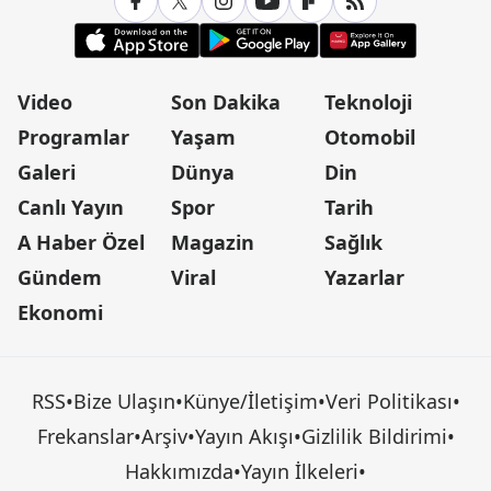
Video
Son Dakika
Teknoloji
Programlar
Yaşam
Otomobil
Galeri
Dünya
Din
Canlı Yayın
Spor
Tarih
A Haber Özel
Magazin
Sağlık
Gündem
Viral
Yazarlar
Ekonomi
RSS
•
Bize Ulaşın
•
Künye/İletişim
•
Veri Politikası
•
Frekanslar
•
Arşiv
•
Yayın Akışı
•
Gizlilik Bildirimi
•
Hakkımızda
•
Yayın İlkeleri
•