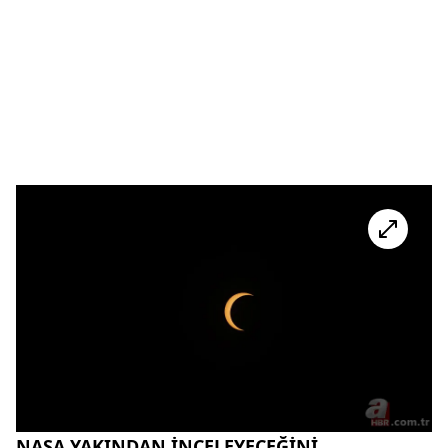
NASA YAKINDAN İNCELEYECEĞİNİ