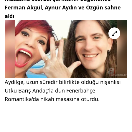
Ferman Akgül, Aynur Aydın ve Özgün sahne
aldı
Aydilge, uzun süredir bilirlikte olduğu nişanlısı
Utku Barış Andaç'la dün Fenerbahçe
Romantika'da nikah masasına oturdu.