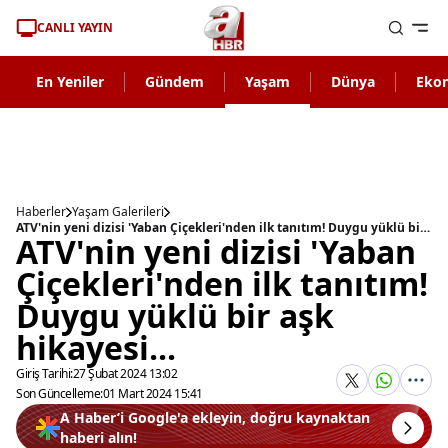
CANLI YAYIN
En Yeniler
Gündem
Yaşam
Dünya
Eko
Haberler
Yaşam Galerileri
ATV'nin yeni dizisi 'Yaban Çiçekleri'nden ilk tanıtım! Duygu yüklü bir aşk hikayesi...
ATV'nin yeni dizisi 'Yaban
Çiçekleri'nden ilk tanıtım!
Duygu yüklü bir aşk
hikayesi...
Giriş Tarihi:
27 Şubat 2024 13:02
Son Güncelleme:
01 Mart 2024 15:41
A Haber’i Google'a ekleyin, doğru kaynaktan
haberi alın!