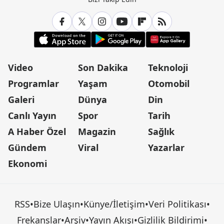
Video
Son Dakika
Teknoloji
Programlar
Yaşam
Otomobil
Galeri
Dünya
Din
Canlı Yayın
Spor
Tarih
A Haber Özel
Magazin
Sağlık
Gündem
Viral
Yazarlar
Ekonomi
RSS
•
Bize Ulaşın
•
Künye/İletişim
•
Veri Politikası
•
Frekanslar
•
Arşiv
•
Yayın Akışı
•
Gizlilik Bildirimi
•