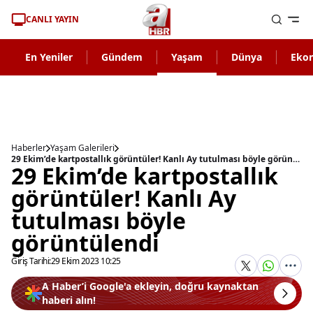
CANLI YAYIN
En Yeniler
Gündem
Yaşam
Dünya
Eko
Haberler
Yaşam Galerileri
29 Ekim’de kartpostallık görüntüler! Kanlı Ay tutulması böyle görüntülendi
29 Ekim’de kartpostallık
görüntüler! Kanlı Ay
tutulması böyle
görüntülendi
Giriş Tarihi:
29 Ekim 2023 10:25
A Haber’i Google'a ekleyin, doğru kaynaktan
haberi alın!