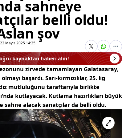
nda sahneye
çılar belli oldu!
Aslan şov
22 Mayıs 2025 14:25
doğru kaynaktan haberi alın!
 sezonunu zirvede tamamlayan Galatasaray,
mayı başardı. Sarı-kırmızılılar, 25. lig
ız mutluluğunu taraftarıyla birlikte
nı'nda kutlayacak. Kutlama hazırlıkları büyük
 sahne alacak sanatçılar da belli oldu.