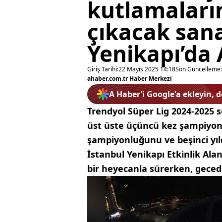
kutlamaları
çıkacak sanat
Yenikapı’da 
Giriş Tarihi:
22 Mayıs 2025 14:18
Son Güncelleme:
ahaber.com.tr Haber Merkezi
A Haber’i Google'a ekleyin, 
Trendyol Süper Lig 2024-2025
üst üste üçüncü kez şampiyon ol
şampiyonluğunu ve beşinci yıld
İstanbul Yenikapı Etkinlik Ala
bir heyecanla sürerken, gecede