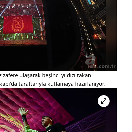
 zafere ulaşarak beşinci yıldızı takan
pı'da taraftarıyla kutlamaya hazırlanıyor.