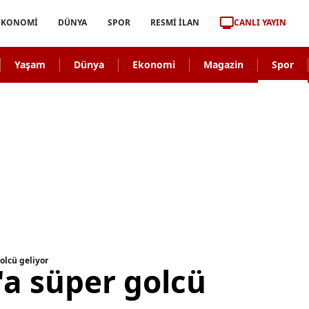
CANLI YAYIN
EKONOMİ
DÜNYA
SPOR
RESMİ İLAN
Yaşam
Dünya
Ekonomi
Magazin
Spor
olcü geliyor
'a süper golcü