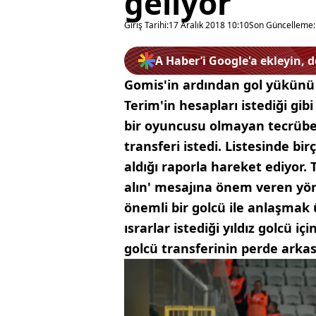
geliyor
Giriş Tarihi:
17 Aralık 2018 10:10
Son Güncelleme:
A Haber’i Google'a ekleyin, 
Gomis'in ardından gol yükünü 
Terim'in hesapları istediği g
bir oyuncusu olmayan tecrübe
transferi istedi. Listesinde b
aldığı raporla hareket ediyor.
alın' mesajına önem veren yön
önemli bir golcü ile anlaşmak 
ısrarlar istediği yıldız golcü i
golcü transferinin perde arkası