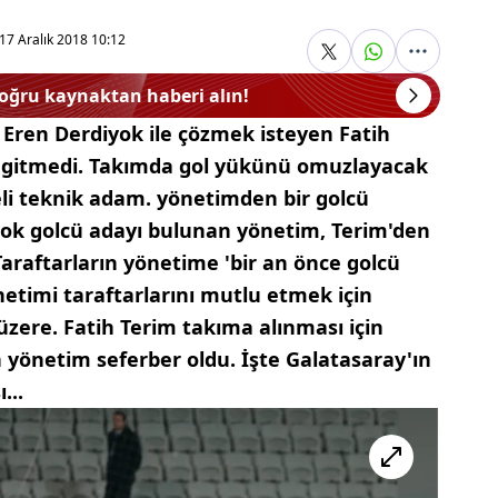
17 Aralık 2018 10:12
doğru kaynaktan haberi alın!
Eren Derdiyok ile çözmek isteyen Fatih
ibi gitmedi. Takımda gol yükünü omuzlayacak
li teknik adam. yönetimden bir golcü
irçok golcü adayı bulunan yönetim, Terim'den
 Taraftarların yönetime 'bir an önce golcü
etimi taraftarlarını mutlu etmek için
üzere. Fatih Terim takıma alınması için
çin yönetim seferber oldu. İşte Galatasaray'ın
...