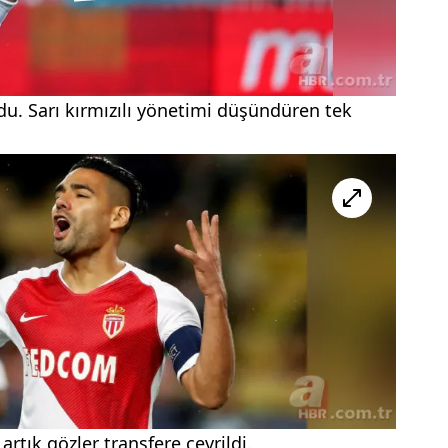
du. Sarı kırmızılı yönetimi düşündüren tek
artık gözler transfere çevrildi.