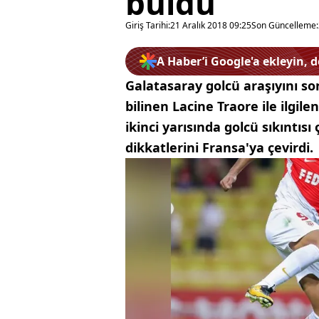
buldu
Giriş Tarihi:
21 Aralık 2018 09:25
Son Güncelleme:
A Haber’i Google'a ekleyin, 
Galatasaray golcü araşıyını s
bilinen Lacine Traore ile ilgilen
ikinci yarısında golcü sıkıntı
dikkatlerini Fransa'ya çevirdi.