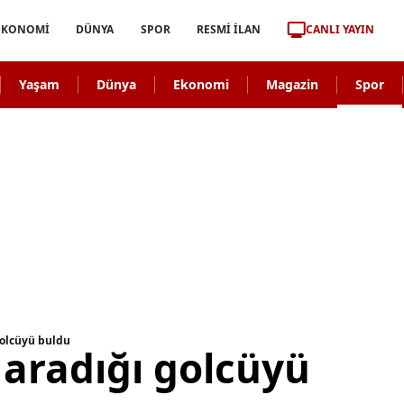
CANLI YAYIN
EKONOMİ
DÜNYA
SPOR
RESMİ İLAN
Yaşam
Dünya
Ekonomi
Magazin
Spor
golcüyü buldu
 aradığı golcüyü