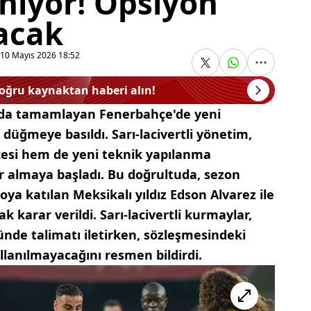
nıyor! Opsiyon
acak
10 Mayıs 2026 18:52
doğru kaynaktan haberi alın!
rada tamamlayan Fenerbahçe'de yeni
düğmeye basıldı. Sarı-lacivertli yönetim,
cesi hem de yeni teknik yapılanma
r almaya başladı. Bu doğrultuda, sezon
a katılan Meksikalı yıldız Edson Alvarez ile
k karar verildi. Sarı-lacivertli kurmaylar,
nde talimatı iletirken, sözleşmesindeki
lanılmayacağını resmen bildirdi.