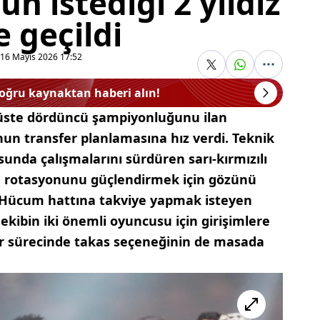
n istediği 2 yıldız
e geçildi
16 Mayıs 2026 17:52
doğru kaynaktan haberi alın!
 üste dördüncü şampiyonluğunu ilan
un transfer planlamasına hız verdi. Teknik
unda çalışmalarını sürdüren sarı-kırmızılı
cu rotasyonunu güçlendirmek için gözünü
. Hücum hattına takviye yapmak isteyen
ekibin iki önemli oyuncusu için girişimlere
fer sürecinde takas seçeneğinin de masada