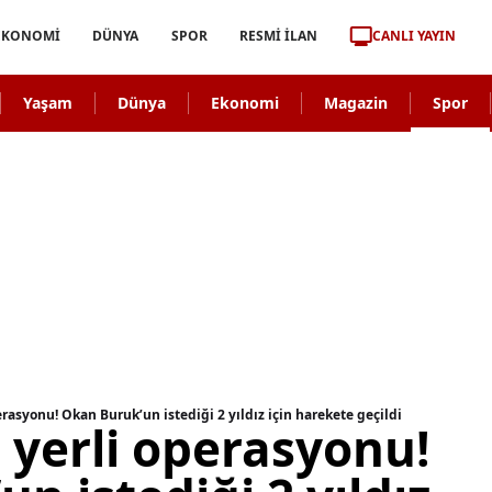
CANLI YAYIN
EKONOMİ
DÜNYA
SPOR
RESMİ İLAN
Yaşam
Dünya
Ekonomi
Magazin
Spor
asyonu! Okan Buruk’un istediği 2 yıldız için harekete geçildi
yerli operasyonu!