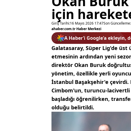
Okan Buruk’u
için hareket
Giriş Tarihi:
16 Mayıs 2026 17:47
Son Güncelleme:
ahaber.com.tr Haber Merkezi
A Haber’i Google'a ekleyin, 
Galatasaray, Süper Lig'de üst
etmesinin ardından yeni sezon
direktör Okan Buruk doğrultus
yönetim, özellikle yerli oyun
İstanbul Başakşehir'e çevirdi
Cimbom'un, turuncu-lacivertli 
başladığı öğrenilirken, trans
olduğu belirtildi.