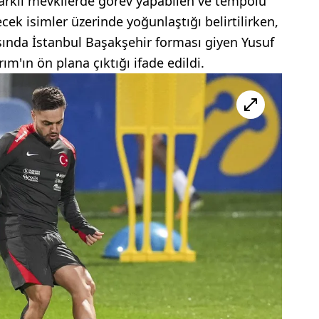
 farklı mevkilerde görev yapabilen ve tempolu
ek isimler üzerinde yoğunlaştığı belirtilirken,
nda İstanbul Başakşehir forması giyen Yusuf
rım'ın ön plana çıktığı ifade edildi.