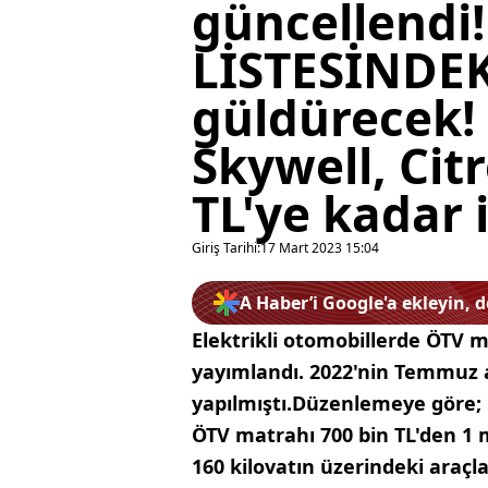
güncellendi!
LİSTESİNDEKİ
güldürecek! 
Skywell, Cit
TL'ye kadar i
Giriş Tarihi:
17 Mart 2023 15:04
A Haber’i Google'a ekleyin, 
Elektrikli otomobillerde ÖTV
yayımlandı. 2022'nin Temmuz ayı
yapılmıştı.Düzenlemeye göre;
ÖTV matrahı 700 bin TL'den 1 m
160 kilovatın üzerindeki araçl