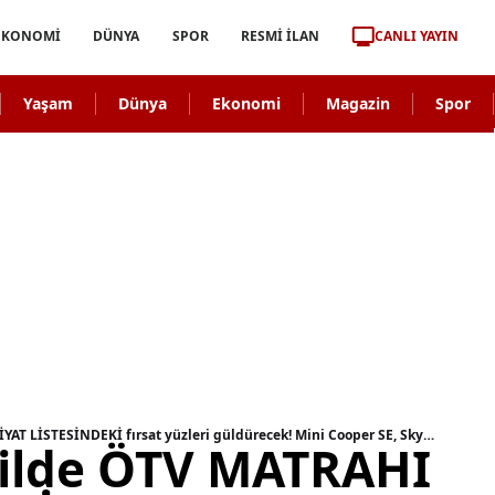
CANLI YAYIN
EKONOMİ
DÜNYA
SPOR
RESMİ İLAN
Yaşam
Dünya
Ekonomi
Magazin
Spor
Sıfır otomobilde ÖTV MATRAHI güncellendi! FİYAT LİSTESİNDEKİ fırsat yüzleri güldürecek! Mini Cooper SE, Skywell, Citroen'de 20.000 TL'ye kadar indirim...
bilde ÖTV MATRAHI