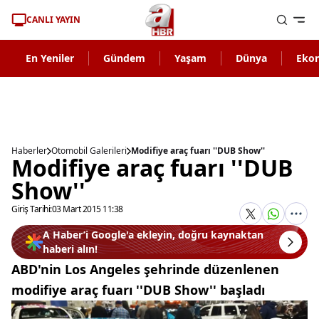
CANLI YAYIN
En Yeniler
Gündem
Yaşam
Dünya
Eko
Haberler
Otomobil Galerileri
Modifiye araç fuarı ''DUB Show''
Modifiye araç fuarı ''DUB
Show''
Giriş Tarihi:
03 Mart 2015 11:38
A Haber’i Google'a ekleyin, doğru kaynaktan
haberi alın!
ABD'nin Los Angeles şehrinde düzenlenen
modifiye araç fuarı ''DUB Show'' başladı