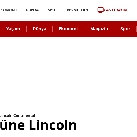
CANLI YAYIN
EKONOMİ
DÜNYA
SPOR
RESMİ İLAN
Yaşam
Dünya
Ekonomi
Magazin
Spor
incoln Continental
üne Lincoln