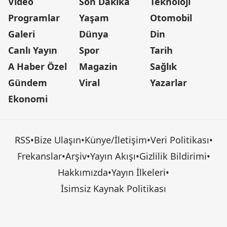
Video
Son Dakika
Teknoloji
Programlar
Yaşam
Otomobil
Galeri
Dünya
Din
Canlı Yayın
Spor
Tarih
A Haber Özel
Magazin
Sağlık
Gündem
Viral
Yazarlar
Ekonomi
RSS
•
Bize Ulaşın
•
Künye/İletişim
•
Veri Politikası
•
Frekanslar
•
Arşiv
•
Yayın Akışı
•
Gizlilik Bildirimi
•
Hakkımızda
•
Yayın İlkeleri
•
İsimsiz Kaynak Politikası