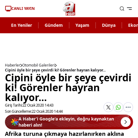
CANLI YAYIN
En Yeniler
Gündem
Yaşam
Dünya
Eko
Haberler
Otomobil Galerileri
Cipini öyle bir şeye çevirdi ki! Görenler hayran kalıyor...
Cipini öyle bir şeye çevirdi
ki! Görenler hayran
kalıyor...
Giriş Tarihi:
22 Ocak 2020 14:43
Son Güncelleme:
22 Ocak 2020 14:44
A Haber’i Google'a ekleyin, doğru kaynaktan
haberi alın!
Afrika turuna çıkmaya hazırlanırken aklına