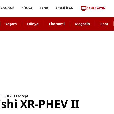
CANLI YAYIN
EKONOMİ
DÜNYA
SPOR
RESMİ İLAN
Yaşam
Dünya
Ekonomi
Magazin
Spor
XR-PHEV II Concept
shi XR-PHEV II