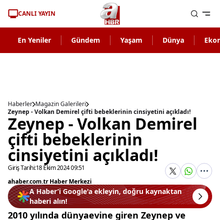
CANLI YAYIN
En Yeniler
Gündem
Yaşam
Dünya
Eko
Haberler
Magazin Galerileri
Zeynep - Volkan Demirel çifti bebeklerinin cinsiyetini açıkladı!
Zeynep - Volkan Demirel
çifti bebeklerinin
cinsiyetini açıkladı!
Giriş Tarihi:
18 Ekim 2024 09:51
ahaber.com.tr Haber Merkezi
A Haber’i Google'a ekleyin, doğru kaynaktan
haberi alın!
2010 yılında dünyaevine giren Zeynep ve