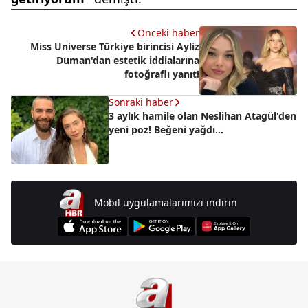
Önceki haber
Miss Universe Türkiye birincisi Ayliz
Duman'dan estetik iddialarına
fotoğraflı yanıt!
Sonraki haber
3 aylık hamile olan Neslihan Atagül'den
yeni poz! Beğeni yağdı...
Mobil uygulamalarımızı indirin