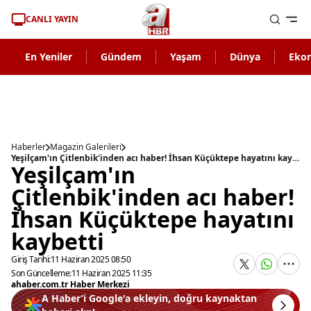
CANLI YAYIN
En Yeniler
Gündem
Yaşam
Dünya
Eko
Haberler
Magazin Galerileri
Yeşilçam'ın Çitlenbik'inden acı haber! İhsan Küçüktepe hayatını kaybetti
Yeşilçam'ın
Çitlenbik'inden acı haber!
İhsan Küçüktepe hayatını
kaybetti
Giriş Tarihi:
11 Haziran 2025 08:50
Son Güncelleme:
11 Haziran 2025 11:35
ahaber.com.tr Haber Merkezi
A Haber’i Google'a ekleyin, doğru kaynaktan