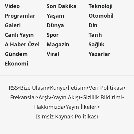
Video
Son Dakika
Teknoloji
Programlar
Yaşam
Otomobil
Galeri
Dünya
Din
Canlı Yayın
Spor
Tarih
A Haber Özel
Magazin
Sağlık
Gündem
Viral
Yazarlar
Ekonomi
RSS
•
Bize Ulaşın
•
Künye/İletişim
•
Veri Politikası
•
Frekanslar
•
Arşiv
•
Yayın Akışı
•
Gizlilik Bildirimi
•
Hakkımızda
•
Yayın İlkeleri
•
İsimsiz Kaynak Politikası