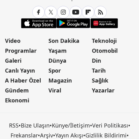
Video
Son Dakika
Teknoloji
Programlar
Yaşam
Otomobil
Galeri
Dünya
Din
Canlı Yayın
Spor
Tarih
A Haber Özel
Magazin
Sağlık
Gündem
Viral
Yazarlar
Ekonomi
RSS
•
Bize Ulaşın
•
Künye/İletişim
•
Veri Politikası
•
Frekanslar
•
Arşiv
•
Yayın Akışı
•
Gizlilik Bildirimi
•