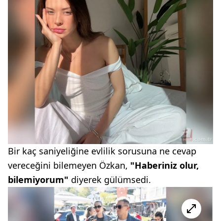
Bir kaç saniyeliğine evlilik sorusuna ne cevap
vereceğini bilemeyen Özkan,
"Haberiniz olur,
bilemiyorum"
diyerek gülümsedi.