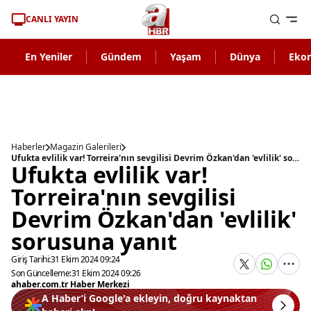
CANLI YAYIN
En Yeniler
Gündem
Yaşam
Dünya
Eko
Haberler
Magazin Galerileri
Ufukta evlilik var! Torreira'nın sevgilisi Devrim Özkan'dan 'evlilik' sorusuna yanıt
Ufukta evlilik var!
Torreira'nın sevgilisi
Devrim Özkan'dan 'evlilik'
sorusuna yanıt
Giriş Tarihi:
31 Ekim 2024 09:24
Son Güncelleme:
31 Ekim 2024 09:26
ahaber.com.tr Haber Merkezi
A Haber’i Google'a ekleyin, doğru kaynaktan