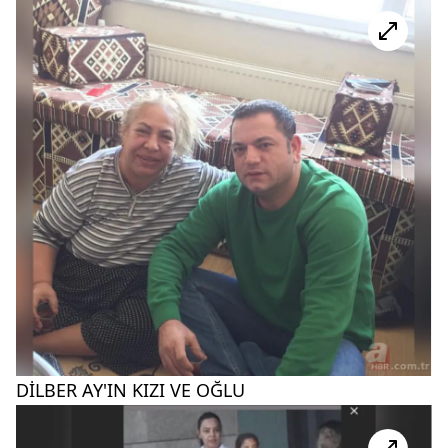
DİLBER AY'IN KIZI VE OĞLU