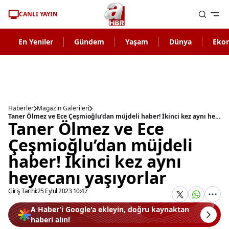
CANLI YAYIN
En Yeniler
Gündem
Yaşam
Dünya
Eko
Haberler
Magazin Galerileri
Taner Ölmez ve Ece Çeşmioğlu’dan müjdeli haber! İkinci kez aynı heyecanı yaşıyorlar
Taner Ölmez ve Ece
Çeşmioğlu’dan müjdeli
haber! İkinci kez aynı
heyecanı yaşıyorlar
Giriş Tarihi:
25 Eylül 2023 10:47
A Haber’i Google'a ekleyin, doğru kaynaktan
haberi alın!