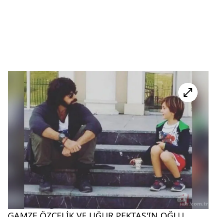
GAMZE ÖZÇELİK VE UĞUR PEKTAŞ'IN OĞLU