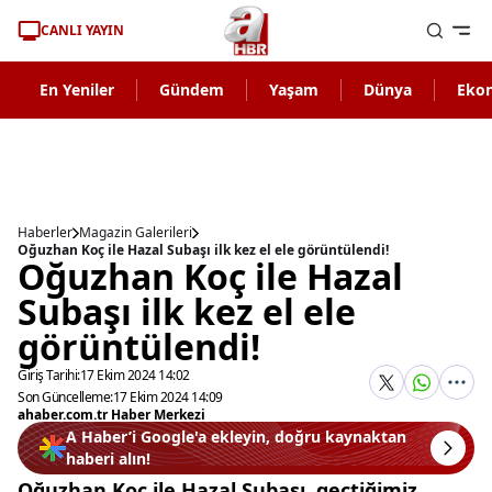
CANLI YAYIN
En Yeniler
Gündem
Yaşam
Dünya
Eko
Haberler
Magazin Galerileri
Oğuzhan Koç ile Hazal Subaşı ilk kez el ele görüntülendi!
Oğuzhan Koç ile Hazal
Subaşı ilk kez el ele
görüntülendi!
Giriş Tarihi:
17 Ekim 2024 14:02
Son Güncelleme:
17 Ekim 2024 14:09
ahaber.com.tr Haber Merkezi
A Haber’i Google'a ekleyin, doğru kaynaktan
haberi alın!
Oğuzhan Koç ile Hazal Subaşı, geçtiğimiz