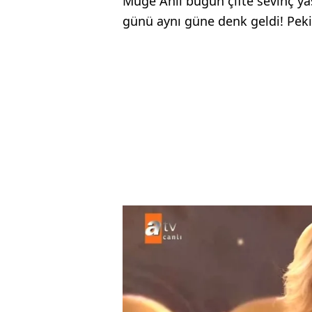
Müge Anlı bugün çifte sevinç y
günü aynı güne denk geldi! Pek