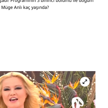
aşadı! Programının 3 bininci bölümü ile doğum
i Müge Anlı kaç yaşında?