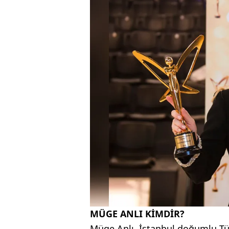
MÜGE ANLI KİMDİR?
Müge Anlı,
İstanbul
doğumlu Tür