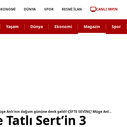
CANLI YAYIN
EKONOMİ
DÜNYA
SPOR
RESMİ İLAN
Yaşam
Dünya
Ekonomi
Magazin
Spor
Müge Anlı ile Tatlı Sert’in 3 bininci bölümü Müge Anlı’nın doğum gününe denk geldi! ÇİFTE SEVİNÇ! Müge Anlı kaç yaşında, nereli?
 Tatlı Sert’in 3