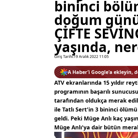
bininci böl
doğum günün
ÇİFTE SEVİN
yaşında, ner
Giriş Tarihi:
19 Aralık 2022 11:05
A Haber’i Google'a ekleyin, 
ATV ekranlarında 15 yıldır reyt
programının başarılı sunucusu 
tarafından oldukça merak edil
ile Tatlı Sert'in 3 bininci ö
geldi. Peki Müge Anlı kaç yaşı
Müge Anlı'ya dair bütün mera