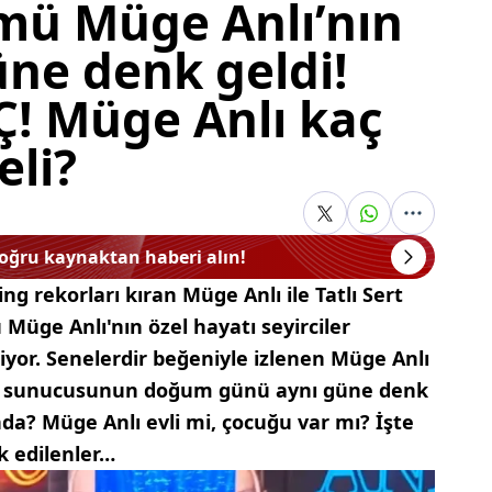
ümü Müge Anlı’nın
e denk geldi!
Ç! Müge Anlı kaç
eli?
doğru kaynaktan haberi alın!
ing rekorları kıran Müge Anlı ile Tatlı Sert
Müge Anlı'nın özel hayatı seyirciler
iyor. Senelerdir beğeniyle izlenen Müge Anlı
lümü sunucusunun doğum günü aynı güne denk
nda? Müge Anlı evli mi, çocuğu var mı? İşte
k edilenler…