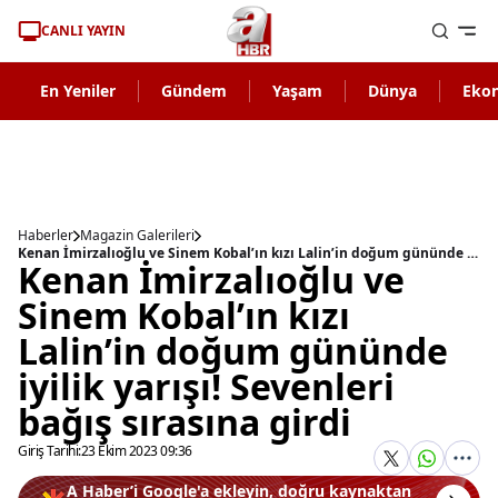
CANLI YAYIN
En Yeniler
Gündem
Yaşam
Dünya
Eko
Haberler
Magazin Galerileri
Kenan İmirzalıoğlu ve Sinem Kobal’ın kızı Lalin’in doğum gününde iyilik yarışı! Sevenleri bağış sırasına girdi
Kenan İmirzalıoğlu ve
Sinem Kobal’ın kızı
Lalin’in doğum gününde
iyilik yarışı! Sevenleri
bağış sırasına girdi
Giriş Tarihi:
23 Ekim 2023 09:36
A Haber’i Google'a ekleyin, doğru kaynaktan