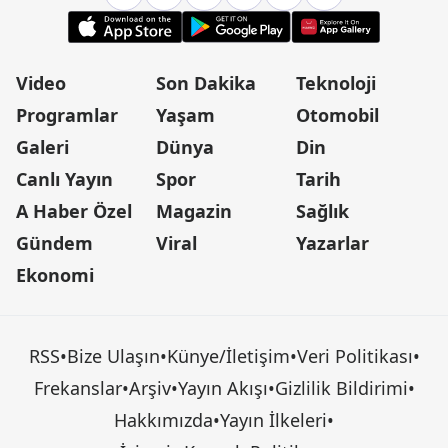
Video
Son Dakika
Teknoloji
Programlar
Yaşam
Otomobil
Galeri
Dünya
Din
Canlı Yayın
Spor
Tarih
A Haber Özel
Magazin
Sağlık
Gündem
Viral
Yazarlar
Ekonomi
RSS
•
Bize Ulaşın
•
Künye/İletişim
•
Veri Politikası
•
Frekanslar
•
Arşiv
•
Yayın Akışı
•
Gizlilik Bildirimi
•
Hakkımızda
•
Yayın İlkeleri
•