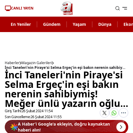
CANLI YAYIN
En Yeniler
Gündem
Yaşam
Dünya
Eko
Haberler
Magazin Galerileri
İnci Taneleri'nin Piraye'si Selma Ergeç'in eşi bakın nerenin sahibiymiş! Meğer ünlü yazarın oğlu...
İnci Taneleri'nin Piraye'si
Selma Ergeç'in eşi bakın
nerenin sahibiymiş!
Meğer ünlü yazarın oğlu...
Giriş Tarihi:
26 Şubat 2024 11:54
Son Güncelleme:
26 Şubat 2024 11:55
A Haber’i Google'a ekleyin, doğru kaynaktan
haberi alın!