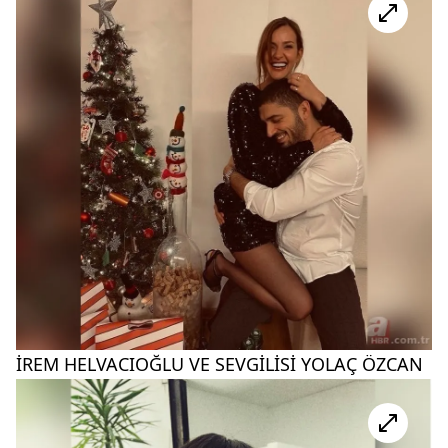
İREM HELVACIOĞLU VE SEVGİLİSİ YOLAÇ ÖZCAN