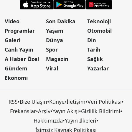
Video
Son Dakika
Teknoloji
Programlar
Yaşam
Otomobil
Galeri
Dünya
Din
Canlı Yayın
Spor
Tarih
A Haber Özel
Magazin
Sağlık
Gündem
Viral
Yazarlar
Ekonomi
RSS
•
Bize Ulaşın
•
Künye/İletişim
•
Veri Politikası
•
Frekanslar
•
Arşiv
•
Yayın Akışı
•
Gizlilik Bildirimi
•
Hakkımızda
•
Yayın İlkeleri
•
İsimsiz Kaynak Politikası