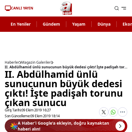
CANLI YAYIN
En Yeniler
Gündem
Yaşam
Dünya
Eko
Haberler
Magazin Galerileri
II. Abdülhamid ünlü sunucunun büyük dedesi çıktı! İşte padişah torunu çıkan sunucu
II. Abdülhamid ünlü
sunucunun büyük dedesi
çıktı! İşte padişah torunu
çıkan sunucu
Giriş Tarihi:
09 Ekim 2019 16:27
Son Güncelleme:
09 Ekim 2019 18:14
A Haber’i Google'a ekleyin, doğru kaynaktan
haberi alın!