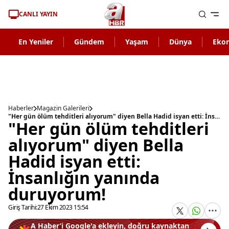
CANLI YAYIN
En Yeniler
Gündem
Yaşam
Dünya
Eko
Haberler
Magazin Galerileri
"Her gün ölüm tehditleri alıyorum" diyen Bella Hadid isyan etti: İnsanlığın yanında duruyorum!
"Her gün ölüm tehditleri
alıyorum" diyen Bella
Hadid isyan etti:
İnsanlığın yanında
duruyorum!
Giriş Tarihi:
27 Ekim 2023 15:54
A Haber’i Google'a ekleyin, doğru kaynaktan