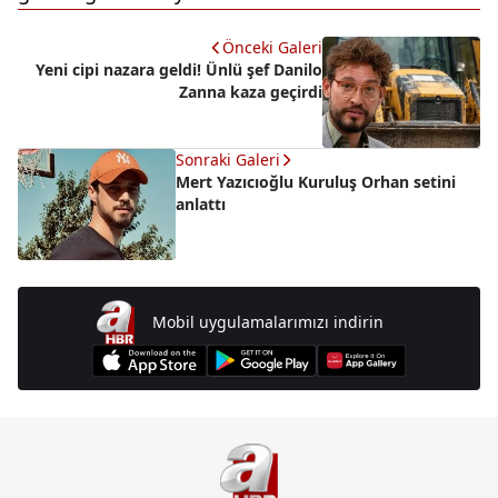
Önceki Galeri
Yeni cipi nazara geldi! Ünlü şef Danilo
Zanna kaza geçirdi
Sonraki Galeri
Mert Yazıcıoğlu Kuruluş Orhan setini
anlattı
Mobil uygulamalarımızı indirin