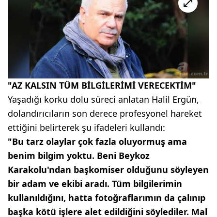
"AZ KALSIN TÜM BİLGİLERİMİ VERECEKTİM"
Yaşadığı korku dolu süreci anlatan Halil Ergün,
dolandırıcıların son derece profesyonel hareket
ettiğini belirterek şu ifadeleri kullandı:
"Bu tarz olaylar çok fazla oluyormuş ama
benim bilgim yoktu. Beni Beykoz
Karakolu'ndan başkomiser olduğunu söyleyen
bir adam ve ekibi aradı. Tüm bilgilerimin
kullanıldığını, hatta fotoğraflarımın da çalınıp
başka kötü işlere alet edildiğini söylediler. Mal