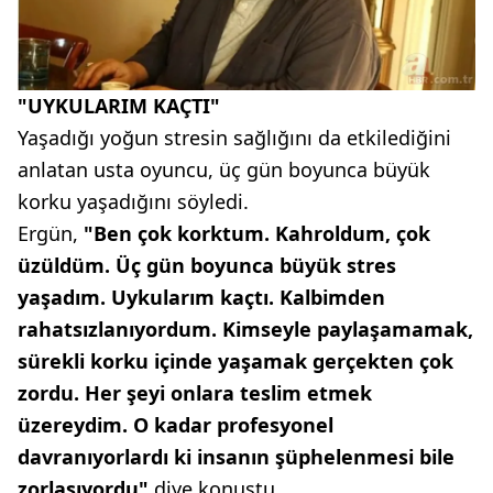
"UYKULARIM KAÇTI"
Yaşadığı yoğun stresin sağlığını da etkilediğini
anlatan usta oyuncu, üç gün boyunca büyük
korku yaşadığını söyledi.
Ergün,
"Ben çok korktum. Kahroldum, çok
üzüldüm. Üç gün boyunca büyük stres
yaşadım. Uykularım kaçtı. Kalbimden
rahatsızlanıyordum. Kimseyle paylaşamamak,
sürekli korku içinde yaşamak gerçekten çok
zordu. Her şeyi onlara teslim etmek
üzereydim. O kadar profesyonel
davranıyorlardı ki insanın şüphelenmesi bile
zorlaşıyordu"
diye konuştu.