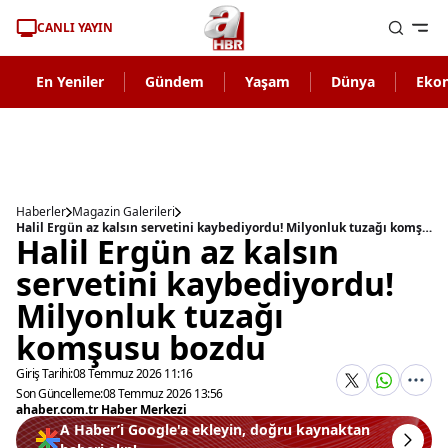
CANLI YAYIN
En Yeniler
Gündem
Yaşam
Dünya
Eko
Haberler
Magazin Galerileri
Halil Ergün az kalsın servetini kaybediyordu! Milyonluk tuzağı komşusu bozdu
Halil Ergün az kalsın
servetini kaybediyordu!
Milyonluk tuzağı
komşusu bozdu
Giriş Tarihi:
08 Temmuz 2026 11:16
Son Güncelleme:
08 Temmuz 2026 13:56
ahaber.com.tr Haber Merkezi
A Haber’i Google'a ekleyin, doğru kaynaktan