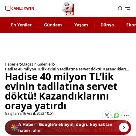
CANLI YAYIN
En Yeniler
Gündem
Yaşam
Dünya
Eko
Haberler
Magazin Galerileri
Hadise 40 milyon TL’lik evinin tadilatına servet döktü! Kazandıklarını oraya yatırdı
Hadise 40 milyon TL’lik
evinin tadilatına servet
döktü! Kazandıklarını
oraya yatırdı
Giriş Tarihi:
16 Aralık 2022 10:54
A Haber’i Google'a ekleyin, doğru kaynaktan
haberi alın!