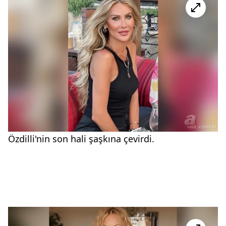
Özdilli'nin son hali şaşkına çevirdi.