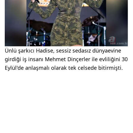
Ünlü şarkıcı Hadise, sessiz sedasız dünyaevine
girdiği iş insanı Mehmet Dinçerler ile evliliğini 30
Eylül'de anlaşmalı olarak tek celsede bitirmişti.