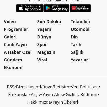
Video
Son Dakika
Teknoloji
Programlar
Yaşam
Otomobil
Galeri
Dünya
Din
Canlı Yayın
Spor
Tarih
A Haber Özel
Magazin
Sağlık
Gündem
Viral
Yazarlar
Ekonomi
RSS
•
Bize Ulaşın
•
Künye/İletişim
•
Veri Politikası
•
Frekanslar
•
Arşiv
•
Yayın Akışı
•
Gizlilik Bildirimi
•
Hakkımızda
•
Yayın İlkeleri
•