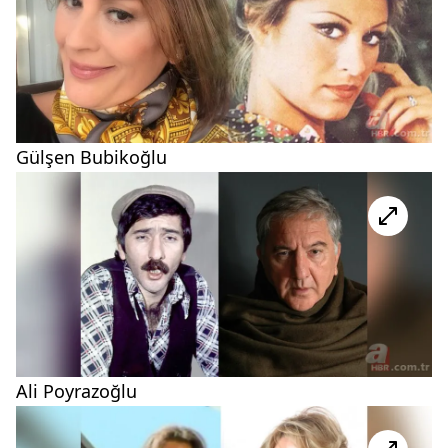
Gülşen Bubikoğlu
Ali Poyrazoğlu