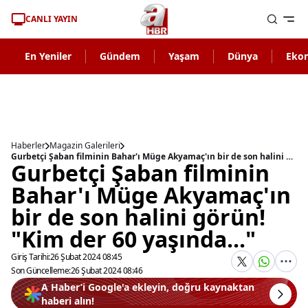
CANLI YAYIN
En Yeniler
Gündem
Yaşam
Dünya
Eko
Haberler
Magazin Galerileri
Gurbetçi Şaban filminin Bahar'ı Müge Akyamaç'ın bir de son halini görün! "Kim der 60 yaşında..."
Gurbetçi Şaban filminin
Bahar'ı Müge Akyamaç'ın
bir de son halini görün!
"Kim der 60 yaşında..."
Giriş Tarihi:
26 Şubat 2024 08:45
Son Güncelleme:
26 Şubat 2024 08:46
A Haber’i Google'a ekleyin, doğru kaynaktan
haberi alın!