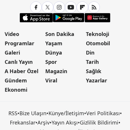
Video
Son Dakika
Teknoloji
Programlar
Yaşam
Otomobil
Galeri
Dünya
Din
Canlı Yayın
Spor
Tarih
A Haber Özel
Magazin
Sağlık
Gündem
Viral
Yazarlar
Ekonomi
RSS
•
Bize Ulaşın
•
Künye/İletişim
•
Veri Politikası
•
Frekanslar
•
Arşiv
•
Yayın Akışı
•
Gizlilik Bildirimi
•