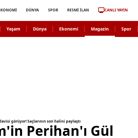
CANLI YAYIN
EKONOMİ
DÜNYA
SPOR
RESMİ İLAN
Yaşam
Dünya
Ekonomi
Magazin
Spor
avisi görüyor! Saçlarının son halini paylaştı
m'in Perihan'ı Gül