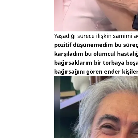
Yaşadığı sürece ilişkin samimi
pozitif düşünemedim bu süreçt
karşıladım bu ölümcül hastalı
bağırsaklarım bir torbaya boşalıy
bağırsağını gören ender kişil