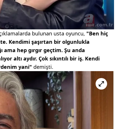
 açıklamalarda bulunan usta oyuncu,
"Ben hiç
e. Kendimi şaşırtan bir olgunlukla
ğı ama hep gırgır geçtim. Şu anda
or altı aydır. Çok sıkıntılı bir iş. Kendi
erdenim yani"
demişti.