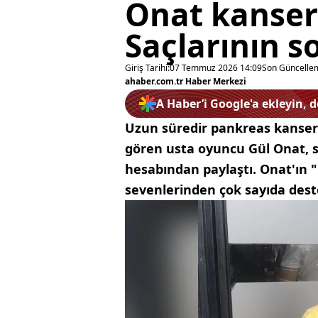
Onat kanser 
Saçlarının so
Giriş Tarihi:
07 Temmuz 2026 14:09
Son Güncelle
ahaber.com.tr Haber Merkezi
A Haber’i Google'a ekleyin, 
Uzun süredir pankreas kanser
gören usta oyuncu Gül Onat, sa
hesabından paylaştı. Onat'ın
sevenlerinden çok sayıda dest