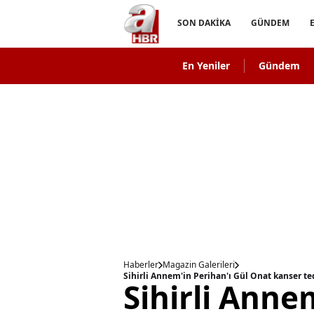
SON DAKİKA
GÜNDEM
En Yeniler
Gündem
Haberler
Magazin Galerileri
Sihirli Annem'in Perihan'ı Gül Onat kanser ted
Sihirli Anne