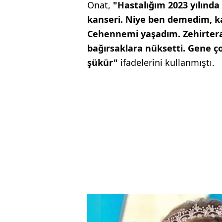
Onat,
"Hastalığım 2023 yılında
kanseri. Niye ben demedim, ka
Cehennemi yaşadım. Zehirterapi
bağırsaklara nüksetti. Gene ço
şükür"
ifadelerini kullanmıştı.