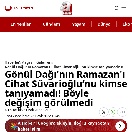
CANLI YAYIN
En Yeniler
Gündem
Yaşam
Dünya
Eko
Haberler
Magazin Galerileri
Gönül Dağı'nın Ramazan'ı Cihat Süvarioğlu’nu kimse tanıyamadı! Böyle değişim görülmedi
Gönül Dağı'nın Ramazan'ı
Cihat Süvarioğlu’nu kimse
tanıyamadı! Böyle
değişim görülmedi
Giriş Tarihi:
22 Ocak 2022 17:03
Son Güncelleme:
22 Ocak 2022 18:49
A Haber’i Google'a ekleyin, doğru kaynaktan
haberi alın!