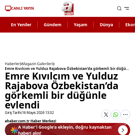
CANLI YAYIN
En Yeniler
Gündem
Yaşam
Dünya
Eko
Haberler
Magazin Galerileri
Emre Kıvılcım ve Yulduz Rajabova Özbekistan’da görkemli bir düğünle evlendi
Emre Kıvılcım ve Yulduz
Rajabova Özbekistan’da
görkemli bir düğünle
evlendi
Giriş Tarihi:
16 Mayıs 2026 13:32
ahaber.com.tr Haber Merkezi
A Haber’i Google'a ekleyin, doğru kaynaktan
haberi alın!