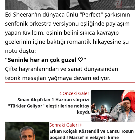
Ed Sheeran'ın dünyaca ünlü "Perfect" şarkısının
senfonik orkestra versiyonu eşliğinde paylaşım
yapan Kıvılcım, eşinin belini sıkıca kavrayıp
gözlerinin içine baktığı romantik hikayesine şu
notu düştü:
"Seninle her an çok güzel 🤍"
Çifte hayranlarından ve sanat dünyasından
tebrik mesajları yağmaya devam ediyor.
Önceki Galeri
Sinan Akçıl'dan 1 Haziran sürprizi:
"Türkler Geliyor" eleştirilerine noktayı
koydu
Sonraki Galeri
Erkan Kolçak Köstendil ve Cansu Tosun
boşandı! Marsel’in velayeti kime