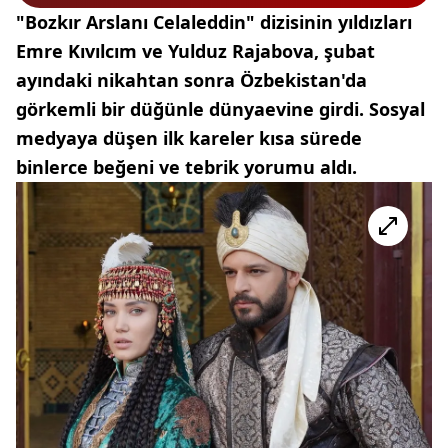
"Bozkır Arslanı Celaleddin" dizisinin yıldızları
Emre Kıvılcım ve Yulduz Rajabova, şubat
ayındaki nikahtan sonra Özbekistan'da
görkemli bir düğünle dünyaevine girdi. Sosyal
medyaya düşen ilk kareler kısa sürede
binlerce beğeni ve tebrik yorumu aldı.