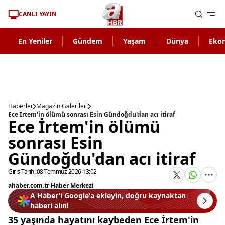
CANLI YAYIN
En Yeniler
Gündem
Yaşam
Dünya
Eko
Haberler
Magazin Galerileri
Ece İrtem'in ölümü sonrası Esin Gündoğdu'dan acı itiraf
Ece İrtem'in ölümü
sonrası Esin
Gündoğdu'dan acı itiraf
Giriş Tarihi:
08 Temmuz 2026 13:02
ahaber.com.tr Haber Merkezi
A Haber’i Google'a ekleyin, doğru kaynaktan
haberi alın!
35 yaşında hayatını kaybeden Ece İrtem'in