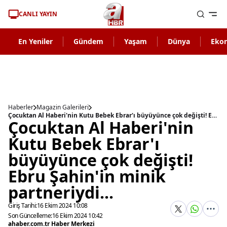
CANLI YAYIN
En Yeniler
Gündem
Yaşam
Dünya
Eko
Haberler
Magazin Galerileri
Çocuktan Al Haberi'nin Kutu Bebek Ebrar'ı büyüyünce çok değişti! Ebru Şahin'in minik partneriydi...
Çocuktan Al Haberi'nin
Kutu Bebek Ebrar'ı
büyüyünce çok değişti!
Ebru Şahin'in minik
partneriydi...
Giriş Tarihi:
16 Ekim 2024 10:08
Son Güncelleme:
16 Ekim 2024 10:42
ahaber.com.tr Haber Merkezi