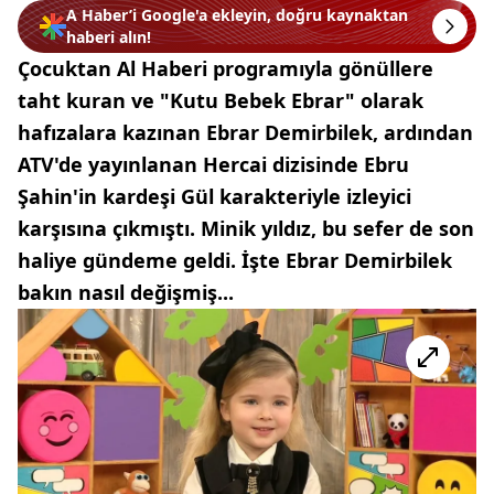
A Haber’i Google'a ekleyin, doğru kaynaktan
haberi alın!
Çocuktan Al Haberi programıyla gönüllere
taht kuran ve "Kutu Bebek Ebrar" olarak
hafızalara kazınan Ebrar Demirbilek, ardından
ATV'de yayınlanan Hercai dizisinde Ebru
Şahin'in kardeşi Gül karakteriyle izleyici
karşısına çıkmıştı. Minik yıldız, bu sefer de son
haliye gündeme geldi. İşte Ebrar Demirbilek
bakın nasıl değişmiş...