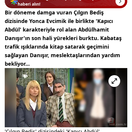
haberi alın!
Bir döneme damga vuran Çılgın Bediş
dizisinde Yonca Evcimik ile birlikte 'Kapıcı
Abdül' karakteriyle rol alan Abdülhamit
Danışır'ın son hali yürekleri burktu. Kabataş
trafik ışıklarında kitap satarak geçimini
sağlayan Danışır, meslektaşlarından yardım
bekliyor...
'Çılgın Bediş' dizisindeki 'Kapıcı Abdül'