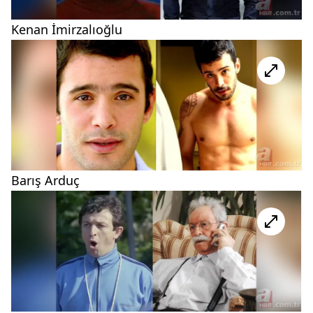
Kenan İmirzalıoğlu
Barış Arduç