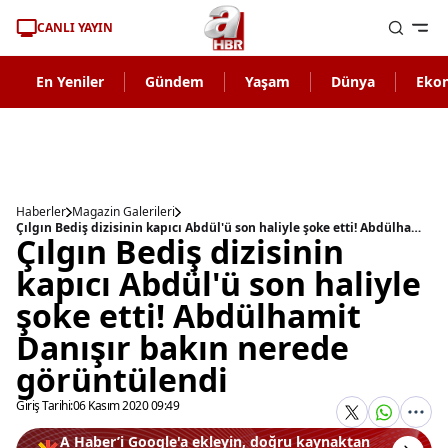
CANLI YAYIN
En Yeniler
Gündem
Yaşam
Dünya
Eko
Haberler
Magazin Galerileri
Çılgın Bediş dizisinin kapıcı Abdül'ü son haliyle şoke etti! Abdülhamit Danışır bakın nerede görüntülendi
Çılgın Bediş dizisinin
kapıcı Abdül'ü son haliyle
şoke etti! Abdülhamit
Danışır bakın nerede
görüntülendi
Giriş Tarihi:
06 Kasım 2020 09:49
A Haber’i Google'a ekleyin, doğru kaynaktan