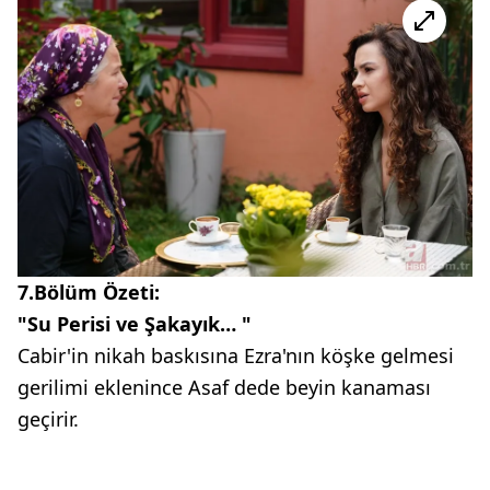
7.Bölüm Özeti:
"Su Perisi ve Şakayık… "
Cabir'in nikah baskısına Ezra'nın köşke gelmesi
gerilimi eklenince Asaf dede beyin kanaması
geçirir.