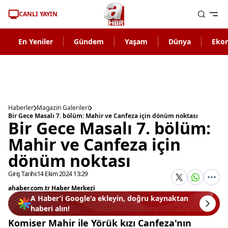
CANLI YAYIN
En Yeniler
Gündem
Yaşam
Dünya
Eko
Haberler
Magazin Galerileri
Bir Gece Masalı 7. bölüm: Mahir ve Canfeza için dönüm noktası
Bir Gece Masalı 7. bölüm:
Mahir ve Canfeza için
dönüm noktası
Giriş Tarihi:
14 Ekim 2024 13:29
ahaber.com.tr Haber Merkezi
A Haber’i Google'a ekleyin, doğru kaynaktan
haberi alın!
Komiser Mahir ile Yörük kızı Canfeza'nın