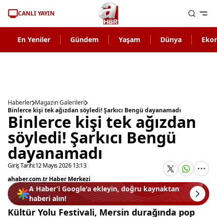
CANLI YAYIN
En Yeniler
Gündem
Yaşam
Dünya
Eko
Haberler
Magazin Galerileri
Binlerce kişi tek ağızdan söyledi! Şarkıcı Bengü dayanamadı
Binlerce kişi tek ağızdan
söyledi! Şarkıcı Bengü
dayanamadı
Giriş Tarihi:
12 Mayıs 2026 13:13
ahaber.com.tr Haber Merkezi
A Haber’i Google'a ekleyin, doğru kaynaktan
haberi alın!
Kültür Yolu Festivali, Mersin durağında pop