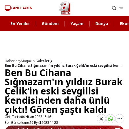
CANLI YAYIN
En Yeniler
Gündem
Yaşam
Dünya
Eko
Haberler
Magazin Galerileri
Ben Bu Cihana Sığmazam'ın yıldıız Burak Çelik’in eski sevgilisi kendisinden daha ünlü çıktı! Gören şaştı kaldı
Ben Bu Cihana
Sığmazam'ın yıldıız Burak
Çelik’in eski sevgilisi
kendisinden daha ünlü
çıktı! Gören şaştı kaldı
Giriş Tarihi:
04 Nisan 2023 15:16
Son Güncelleme:
19 Eylül 2023 14:28