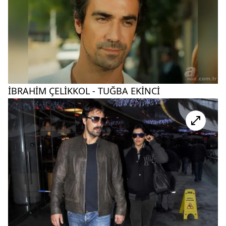
İBRAHİM ÇELİKKOL - TUĞBA EKİNCİ