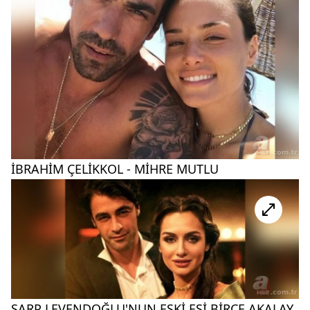
İBRAHİM ÇELİKKOL - MİHRE MUTLU
SARP LEVENDOĞLU'NUN ESKİ EŞİ BİRCE AKALAY