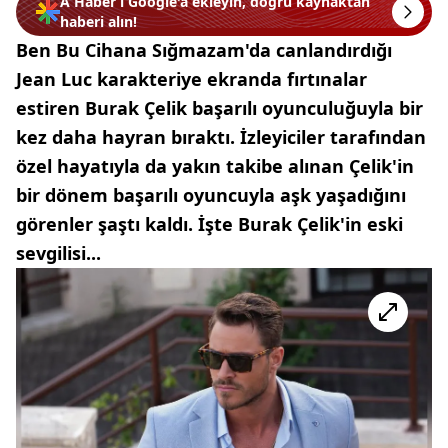
A Haber’i Google'a ekleyin, doğru kaynaktan
haberi alın!
Ben Bu Cihana Sığmazam'da canlandırdığı
Jean Luc karakteriye ekranda fırtınalar
estiren Burak Çelik başarılı oyunculuğuyla bir
kez daha hayran bıraktı. İzleyiciler tarafından
özel hayatıyla da yakın takibe alınan Çelik'in
bir dönem başarılı oyuncuyla aşk yaşadığını
görenler şaştı kaldı. İşte Burak Çelik'in eski
sevgilisi...