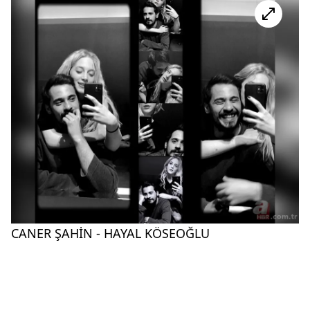
CANER ŞAHİN - HAYAL KÖSEOĞLU