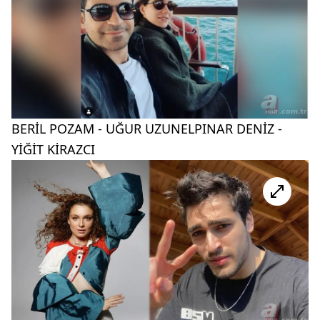
BERİL POZAM - UĞUR UZUNELPINAR DENİZ -
YİĞİT KİRAZCI