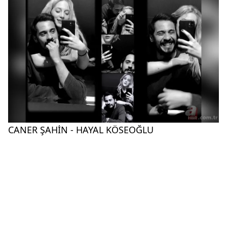
CANER ŞAHİN - HAYAL KÖSEOĞLU