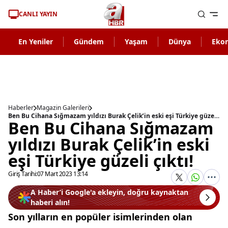
CANLI YAYIN
En Yeniler
Gündem
Yaşam
Dünya
Eko
Haberler
Magazin Galerileri
Ben Bu Cihana Sığmazam yıldızı Burak Çelik’in eski eşi Türkiye güzeli çıktı!
Ben Bu Cihana Sığmazam
yıldızı Burak Çelik’in eski
eşi Türkiye güzeli çıktı!
Giriş Tarihi:
07 Mart 2023 13:14
A Haber’i Google'a ekleyin, doğru kaynaktan
haberi alın!
Son yılların en popüler isimlerinden olan