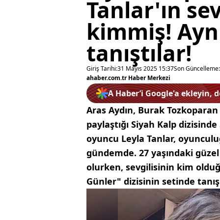
Tanlar'ın sev
kimmiş! Aynı
tanıştılar!
Giriş Tarihi:
31 Mayıs 2025 15:37
Son Güncelleme:
ahaber.com.tr Haber Merkezi
A Haber’i Google'a ekleyin, 
Aras Aydın, Burak Tozkoparan v
paylaştığı Siyah Kalp dizisinde
oyuncu Leyla Tanlar, oyunculu
gündemde. 27 yaşındaki güze
olurken, sevgilisinin kim olduğu
Günler" dizisinin setinde tanışm