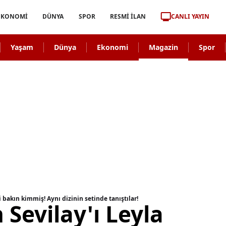
CANLI YAYIN
EKONOMİ
DÜNYA
SPOR
RESMİ İLAN
Yaşam
Dünya
Ekonomi
Magazin
Spor
si bakın kimmiş! Aynı dizinin setinde tanıştılar!
 Sevilay'ı Leyla