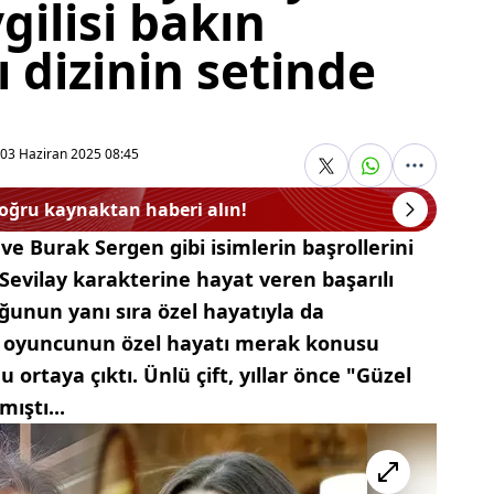
gilisi bakın
 dizinin setinde
03 Haziran 2025 08:45
doğru kaynaktan haberi alın!
e Burak Sergen gibi isimlerin başrollerini
 Sevilay karakterine hayat veren başarılı
ğunun yanı sıra özel hayatıyla da
l oyuncunun özel hayatı merak konusu
 ortaya çıktı. Ünlü çift, yıllar önce "Güzel
ıştı...