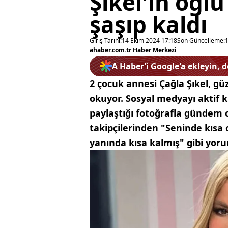
Şıkel'in oğl
şaşıp kaldı
Giriş Tarihi:
14 Ekim 2024 17:18
Son Güncelleme:
ahaber.com.tr Haber Merkezi
A Haber’i Google'a ekleyin, 
2 çocuk annesi Çağla Şıkel, güz
okuyor. Sosyal medyayı aktif k
paylaştığı fotoğrafla gündem 
takipçilerinden "Seninde kısa 
yanında kısa kalmış" gibi yoru