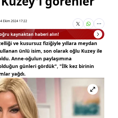
u Kuzey'i görenler
14 Ekim 2024 17:22
doğru kaynaktan haberi alın!
elliği ve kusursuz fiziğiyle yıllara meydan
ullanan ünlü isim, son olarak oğlu Kuzey ile
oldu. Anne-oğulun paylaşımına
olduğun günleri gördük", "İlk kez birinin
mlar yağdı.