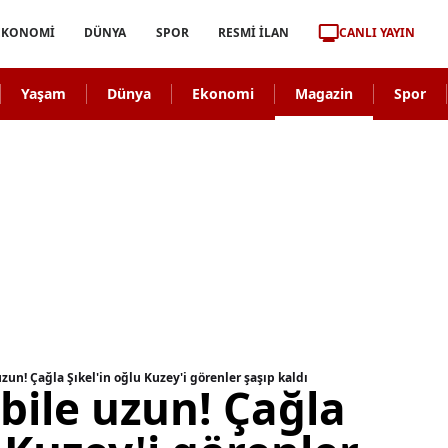
CANLI YAYIN
EKONOMİ
DÜNYA
SPOR
RESMİ İLAN
Yaşam
Dünya
Ekonomi
Magazin
Spor
un! Çağla Şıkel'in oğlu Kuzey'i görenler şaşıp kaldı
bile uzun! Çağla