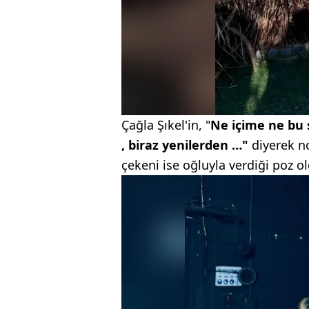
Çağla Şıkel'in, "
Ne içime ne bu 
, biraz yenilerden …"
diyerek n
çekeni ise oğluyla verdiği poz o