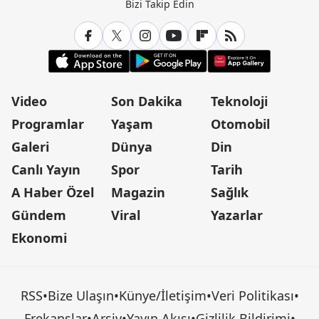
Bizi Takip Edin
Video
Son Dakika
Teknoloji
Programlar
Yaşam
Otomobil
Galeri
Dünya
Din
Canlı Yayın
Spor
Tarih
A Haber Özel
Magazin
Sağlık
Gündem
Viral
Yazarlar
Ekonomi
RSS
•
Bize Ulaşın
•
Künye/İletişim
•
Veri Politikası
•
Frekanslar
•
Arşiv
•
Yayın Akışı
•
Gizlilik Bildirimi
•