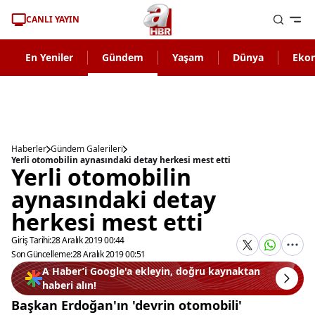
CANLI YAYIN
En Yeniler
Gündem
Yaşam
Dünya
Eko
Haberler
Gündem Galerileri
Yerli otomobilin aynasındaki detay herkesi mest etti
Yerli otomobilin
aynasındaki detay
herkesi mest etti
Giriş Tarihi:
28 Aralık 2019 00:44
Son Güncelleme:
28 Aralık 2019 00:51
A Haber’i Google'a ekleyin, doğru kaynaktan
haberi alın!
Başkan Erdoğan'ın 'devrin otomobili'