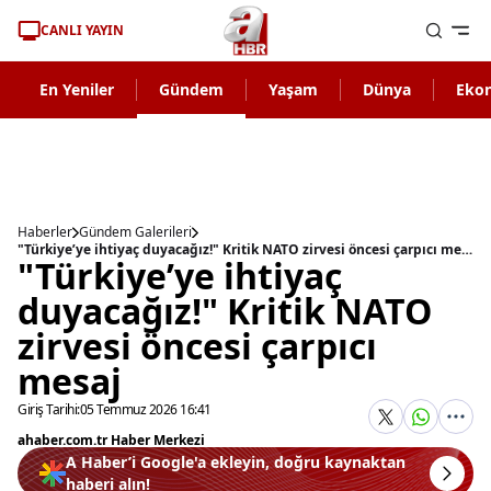
CANLI YAYIN
En Yeniler
Gündem
Yaşam
Dünya
Eko
Haberler
Gündem Galerileri
"Türkiye’ye ihtiyaç duyacağız!" Kritik NATO zirvesi öncesi çarpıcı mesaj
"Türkiye’ye ihtiyaç
duyacağız!" Kritik NATO
zirvesi öncesi çarpıcı
mesaj
Giriş Tarihi:
05 Temmuz 2026 16:41
ahaber.com.tr Haber Merkezi
A Haber’i Google'a ekleyin, doğru kaynaktan
haberi alın!