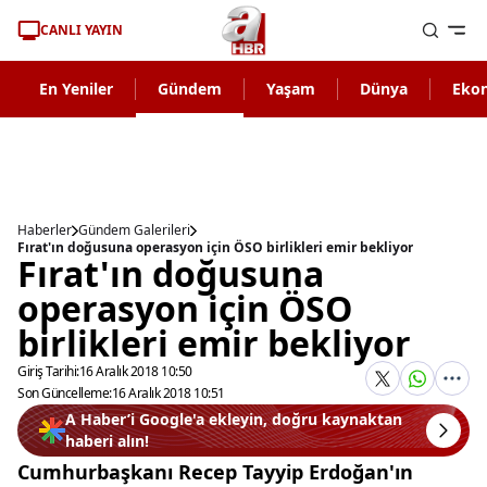
CANLI YAYIN
En Yeniler
Gündem
Yaşam
Dünya
Eko
Haberler
Gündem Galerileri
Fırat'ın doğusuna operasyon için ÖSO birlikleri emir bekliyor
Fırat'ın doğusuna
operasyon için ÖSO
birlikleri emir bekliyor
Giriş Tarihi:
16 Aralık 2018 10:50
Son Güncelleme:
16 Aralık 2018 10:51
A Haber’i Google'a ekleyin, doğru kaynaktan
haberi alın!
Cumhurbaşkanı Recep Tayyip Erdoğan'ın